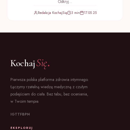
Odkryj...
Redakcja KochajSię
3 min
17.05.25
.
Się
Kochaj
Pierwsza polska platforma zdrowia intymnego.
Łączymy rzetelną wiedzę medyczną z czułym
podejściem do ciała. Bez tabu, bez oceniania,
w Twoim tempie.
IG
TT
FB
PN
EKSPLORUJ