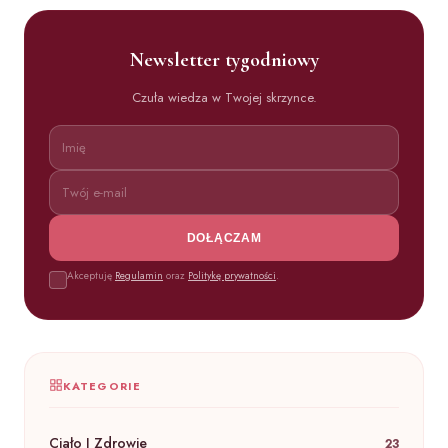
Newsletter tygodniowy
Czuła wiedza w Twojej skrzynce.
DOŁĄCZAM
Akceptuję
Regulamin
oraz
Politykę prywatności
.
KATEGORIE
Ciało I Zdrowie
23