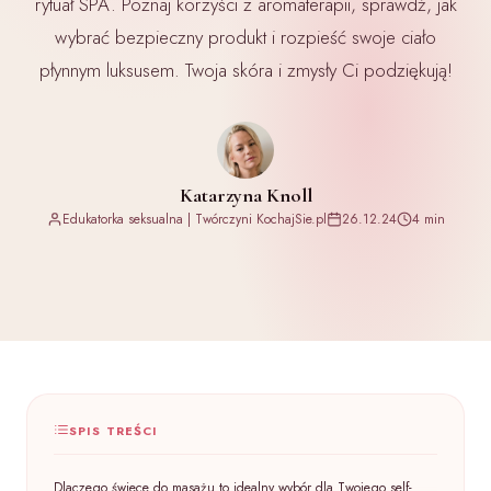
rytuał SPA. Poznaj korzyści z aromaterapii, sprawdź, jak
wybrać bezpieczny produkt i rozpieść swoje ciało
płynnym luksusem. Twoja skóra i zmysły Ci podziękują!
Katarzyna Knoll
Edukatorka seksualna | Twórczyni KochajSie.pl
26.12.24
4 min
SPIS TREŚCI
Dlaczego świece do masażu to idealny wybór dla Twojego self-