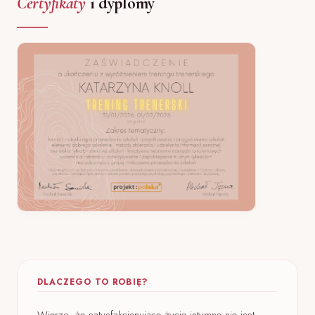
Certyfikaty
i dyplomy
DLACZEGO TO ROBIĘ?
Wierzę, że satysfakcjonujące życie intymne nie jest