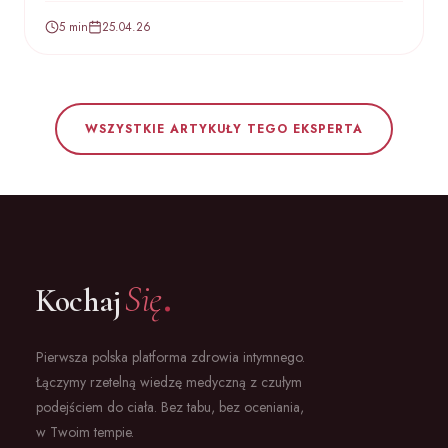
5 min
25.04.26
WSZYSTKIE ARTYKUŁY TEGO EKSPERTA
.
Się
Kochaj
Pierwsza polska platforma zdrowia intymnego.
Łączymy rzetelną wiedzę medyczną z czułym
podejściem do ciała. Bez tabu, bez oceniania,
w Twoim tempie.