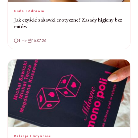
Ciało I Zdrowie
Jak czyścić zabawki erotyczne? Zasady higieny bez
mitów
4 min
16.07.26
Relacje I Intymność