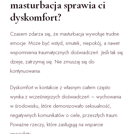
masturbacja sprawia ci
dyskomfort?
Czasem zdarza się, że masturbacja wywołuje trudne
emocje. Może być wstyd, smutek, niepokój, a nawet
wspomnienia traumatycznych doświadczeń. Jeśli tak się
dzieje, zatrzymaj się. Nie zmuszaj się do
kontynuowania.
Dyskomfort w kontakcie z własnym ciałem często
wynika z wcześniejszych doświadczeń – wychowania
w środowisku, które demonizowało seksualność,
negatywnych komunikatów o ciele, przeszłych traum.
Poważne rzeczy, które zasługują na wsparcie
specjalisty.