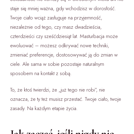
staje się mniej ważna, gdy wchodzisz w dorosłość.
Twoje ciało wciąż zasługuje na przyjemność,
niezależnie od tego, czy masz dwadzieścia,
czterdzieści czy sześćdziesiąt lat. Masturbacja może
ewoluować – możesz odkrywać nowe techniki,
zmieniać preferencje, dostosowywać ją do zmian w
ciele. Ale sama w sobie pozostaje naturalnym
sposobem na kontakt z sobą.
To, że ktoś twierdzi, że „już tego nie robi”, nie
oznacza, że ty też musisz przestać. Twoje ciało, twoje
zasady. Na każdym etapie życia.
Jak zacząć, jeśli nigdy nie