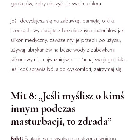
gadżetów, żeby cieszyć się swoim ciałem.
Jeśli decydujesz się na zabawkę, pamiętaj o kilku
rzeczach: wybieraj te z bezpiecznych materiałów jak
silikon medyczny, zawsze myj je przed i po użyciu,
używaj lubrykantów na bazie wody z zabawkami
silikonowymi. I najważniejsze – słuchaj swojego ciała.
Jeśli coś sprawia ból albo dyskomfort, zatrzymaj się.
Mit 8: „Jeśli myślisz o kimś
innym podczas
masturbacji, to zdrada”
Fakt:
Fantazje są prywatną przestrzenią twojego