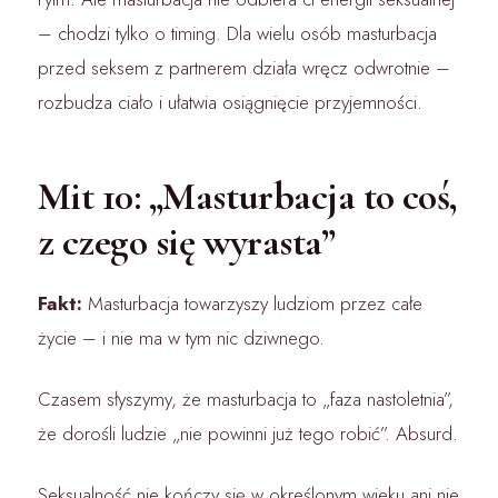
– chodzi tylko o timing. Dla wielu osób masturbacja
przed seksem z partnerem działa wręcz odwrotnie –
rozbudza ciało i ułatwia osiągnięcie przyjemności.
Mit 10: „Masturbacja to coś,
z czego się wyrasta”
Fakt:
Masturbacja towarzyszy ludziom przez całe
życie – i nie ma w tym nic dziwnego.
Czasem słyszymy, że masturbacja to „faza nastoletnia”,
że dorośli ludzie „nie powinni już tego robić”. Absurd.
Seksualność nie kończy się w określonym wieku ani nie