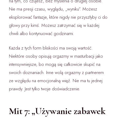
na tym, co czujesz, bez myślenia o drugiej osobie.
Nie ma presji czasu, wyglądu, „wyniku”. Możesz
eksplorować fantazje, które nigdy nie przyszłyby ci do
głowy przy kimś. Możesz zatrzymać się w każdej
chwili albo kontynuować godzinami.
Każda z tych form bliskości ma swoją wartość.
Niektóre osoby opisują orgazmy w masturbacji jako
intensywniejsze, bo mogą się całkowicie skupić na
swoich doznaniach. Inne wolą orgazmy z partnerem
ze względu na emocjonalną więź. Nie ma tu jednej
prawdy. Jest tylko twoje doświadczenie.
Mit 7: „Używanie zabawek