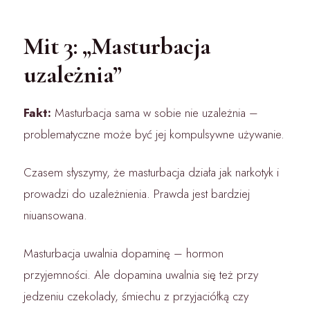
Mit 3: „Masturbacja
uzależnia”
Fakt:
Masturbacja sama w sobie nie uzależnia –
problematyczne może być jej kompulsywne używanie.
Czasem słyszymy, że masturbacja działa jak narkotyk i
prowadzi do uzależnienia. Prawda jest bardziej
niuansowana.
Masturbacja uwalnia dopaminę – hormon
przyjemności. Ale dopamina uwalnia się też przy
jedzeniu czekolady, śmiechu z przyjaciółką czy