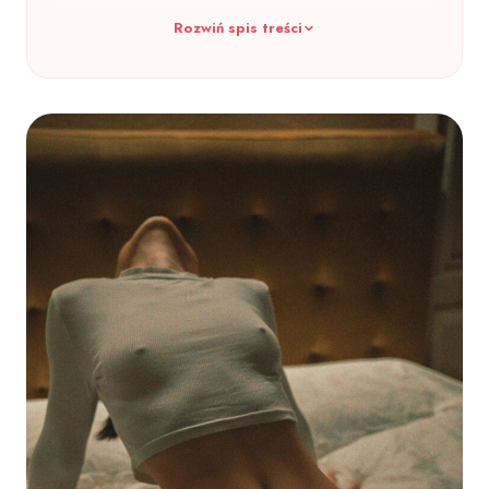
Mit 2: „Ludzie w związkach nie masturbują się”
Rozwiń spis treści
Mit 3: „Masturbacja uzależnia”
Mit 4: „Masturbacja powoduje problemy w seksie z
partnerem/partnerką”
Mit 5: „Masturbacja jest tylko dla mężczyzn”
Mit 6: „Masturbacja nie daje prawdziwej przyjemności”
Mit 7: „Używanie zabawek to przesada”
Mit 8: „Jeśli myślisz o kimś innym podczas masturbacji, to zdrada”
Mit 9: „Masturbacja osłabia popęd seksualny”
Mit 10: „Masturbacja to coś, z czego się wyrasta”
Jak zacząć, jeśli nigdy nie próbowałaś?
Co zrobić, jeśli masturbacja sprawia ci dyskomfort?