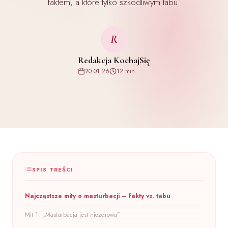
faktem, a które tylko szkodliwym tabu.
R
Redakcja KochajSię
20.01.26
12 min
SPIS TREŚCI
Najczęstsze mity o masturbacji – fakty vs. tabu
Mit 1: „Masturbacja jest niezdrowa”