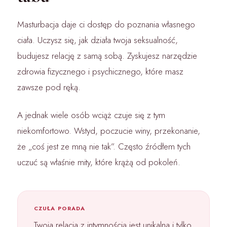
Masturbacja daje ci dostęp do poznania własnego
ciała. Uczysz się, jak działa twoja seksualność,
budujesz relację z samą sobą. Zyskujesz narzędzie
zdrowia fizycznego i psychicznego, które masz
zawsze pod ręką.
A jednak wiele osób wciąż czuje się z tym
niekomfortowo. Wstyd, poczucie winy, przekonanie,
że „coś jest ze mną nie tak”. Często źródłem tych
uczuć są właśnie mity, które krążą od pokoleń.
CZUŁA PORADA
Twoja relacja z intymnością jest unikalna i tylko