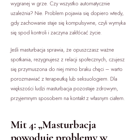
wygranej w grze. Czy wszystko automatycznie
uzależnia? Nie. Problem pojawia się dopiero wtedy,
gdy zachowanie staje się kompulsywne, czyli wymyka
się spod kontroli i zaczyna zakłócać życie.
Jeśli masturbacja sprawia, że opuszczasz ważne
spotkania, rezygnujesz z relacji społecznych, czujesz
się przymuszona do niej mimo braku chęci – warto
porozmawiać z terapeutką lub seksuologiem. Dla
większości ludzi masturbacja pozostaje zdrowym,
przyjemnym sposobem na kontakt z własnym ciałem.
Mit 4: „Masturbacja
powoduje problemy w