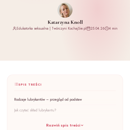
Katarzyna Knoll
Edukatorka seksualna | Twórczyni KochajSie.pl
25.04.26
4 min
SPIS TREŚCI
Rodzaje lubrykantów – przegląd od podstaw
Jak czytać skład lubrykantu?
Który rodzaj lubrykantu do czego?
Rozwiń spis treści