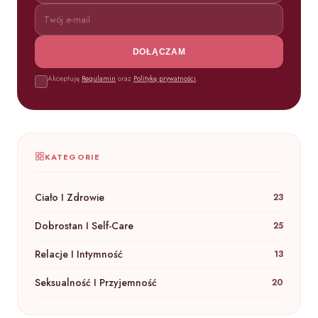
DOŁĄCZAM
Akceptuję
Regulamin
oraz
Politykę prywatności
.
KATEGORIE
Ciało I Zdrowie
23
Dobrostan I Self-Care
25
Relacje I Intymność
13
Seksualność I Przyjemność
20