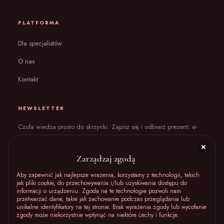
PLATFORMA
Dla specjalistów
O nas
Kontakt
NEWSLETTER
Czuła wiedza prosto do skrzynki. Zapisz się i odbierz prezent: e-
book „Ciało bez wstydu”.
Zarządzaj zgodą
Aby zapewnić jak najlepsze wrażenia, korzystamy z technologii, takich
jak pliki cookie, do przechowywania i/lub uzyskiwania dostępu do
DOŁĄCZAM I ODBIERAM E-BOOKA
informacji o urządzeniu. Zgoda na te technologie pozwoli nam
przetwarzać dane, takie jak zachowanie podczas przeglądania lub
Regulamin
Politykę prywatności
Akceptuję
oraz
.
unikalne identyfikatory na tej stronie. Brak wyrażenia zgody lub wycofanie
zgody może niekorzystnie wpłynąć na niektóre cechy i funkcje.