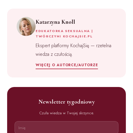
Katarzyna Knoll
EDUKATORKA SEKSUALNA |
TWÓRCZYNI KOCHAJSIE.PL
Ekspert platformy KochajSię — rzetelna
wiedza z czułością.
WIĘCEJ O AUTORCE/AUTORZE
Newsletter tygodniowy
Czuła wiedza w Twojej skrzynce.