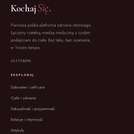
.
Się
Kochaj
Pierwsza polska platforma zdrowia intymnego.
Łączymy rzetelną wiedzę medyczną z czułym
podejściem do ciała. Bez tabu, bez oceniania,
w Twoim tempie.
IG
TT
FB
PN
EKSPLORUJ
Dobrostan i self-care
Ciało i zdrowie
Seksualność i przyjemność
Relacje i intymność
Artykuły