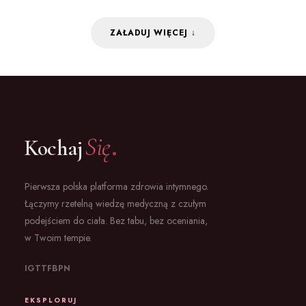
ZAŁADUJ WIĘCEJ ↓
.
Się
Kochaj
Pierwsza polska platforma zdrowia intymnego.
Łączymy rzetelną wiedzę medyczną z czułym
podejściem do ciała. Bez tabu, bez oceniania,
w Twoim tempie.
IG
TT
FB
PN
EKSPLORUJ