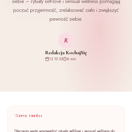
siebie – rytuały self-love i sensual wellness pomagają
poczuć przyjemność, zrelaksować ciało i zwiększyć
pewność siebie.
R
Redakcja KochajSię
13.10.25
6 min
SPIS TREŚCI
Dlaczego warto wprowadzić rytuały self-love i sensual wellness do