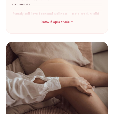
codzienności
Rytuały self-love i sensual wellness – małe kroki, wielki
efekt
Rozwiń spis treści