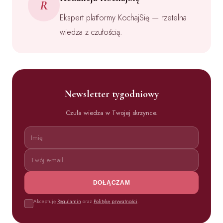
R
Ekspert platformy KochajSię — rzetelna
wiedza z czułością.
Newsletter tygodniowy
Czuła wiedza w Twojej skrzynce.
DOŁĄCZAM
Akceptuję
Regulamin
oraz
Politykę prywatności
.