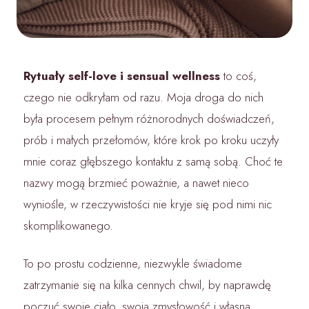
Rytuały self-love i sensual wellness
to coś,
czego nie odkryłam od razu. Moja droga do nich
była procesem pełnym różnorodnych doświadczeń,
prób i małych przełomów, które krok po kroku uczyły
mnie coraz głębszego kontaktu z samą sobą. Choć te
nazwy mogą brzmieć poważnie, a nawet nieco
wyniośle, w rzeczywistości nie kryje się pod nimi nic
skomplikowanego.
To po prostu codzienne, niezwykle świadome
zatrzymanie się na kilka cennych chwil, by naprawdę
poczuć swoje ciało, swoją zmysłowość i własną