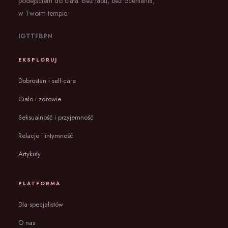
podejściem do ciała. Bez tabu, bez oceniania,
w Twoim tempie.
IG
TT
FB
PN
EKSPLORUJ
Dobrostan i self-care
Ciało i zdrowie
Seksualność i przyjemność
Relacje i intymność
Artykuły
PLATFORMA
Dla specjalistów
O nas