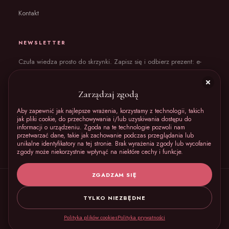
Kontakt
NEWSLETTER
Czuła wiedza prosto do skrzynki. Zapisz się i odbierz prezent: e-
book „Ciało bez wstydu”.
Zarządzaj zgodą
Aby zapewnić jak najlepsze wrażenia, korzystamy z technologii, takich
jak pliki cookie, do przechowywania i/lub uzyskiwania dostępu do
DOŁĄCZAM I ODBIERAM E-BOOKA
informacji o urządzeniu. Zgoda na te technologie pozwoli nam
przetwarzać dane, takie jak zachowanie podczas przeglądania lub
Regulamin
Politykę prywatności
Akceptuję
oraz
.
unikalne identyfikatory na tej stronie. Brak wyrażenia zgody lub wycofanie
zgody może niekorzystnie wpłynąć na niektóre cechy i funkcje.
ZGADZAM SIĘ
© 2026 KochajSię — wszelkie prawa zastrzeżone
Treści mają charakter edukacyjny i nie zastępują porady lekarskiej.
TYLKO NIEZBĘDNE
Polityka prywatności
Polityka plików cookies (EU)
Polityka plików cookies
Polityka prywatności