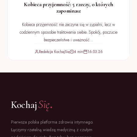
Kobieca przyjemność: 5 rzeczy, o których
zapominasz
Kobieca przyjemność nie zaczyna się w sypialni, lecz w
codziennym sposobie traktowania siebie. Spokój, poczucie
bezpieczeństwa i uważność...
Redakcja KochajSię
4 min
16.03.26
.
Się
Kochaj
Pierwsza polska platforma zdrowia intymnego.
Łączymy rzetelną wiedzę medyczną z czułym