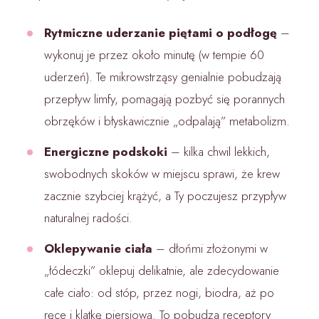
Rytmiczne uderzanie piętami o podłogę
–
wykonuj je przez około minutę (w tempie 60
uderzeń). Te mikrowstrząsy genialnie pobudzają
przepływ limfy, pomagają pozbyć się porannych
obrzęków i błyskawicznie „odpalają” metabolizm.
Energiczne podskoki
– kilka chwil lekkich,
swobodnych skoków w miejscu sprawi, że krew
zacznie szybciej krążyć, a Ty poczujesz przypływ
naturalnej radości.
Oklepywanie ciała
– dłońmi złożonymi w
„łódeczki” oklepuj delikatnie, ale zdecydowanie
całe ciało: od stóp, przez nogi, biodra, aż po
ręce i klatkę piersiową. To pobudza receptory