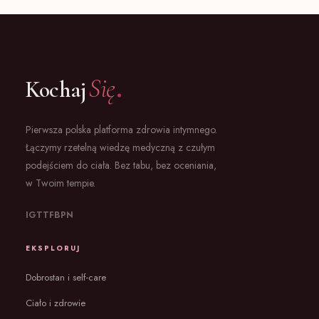
.
Się
Kochaj
Pierwsza polska platforma zdrowia intymnego.
Łączymy rzetelną wiedzę medyczną z czułym
podejściem do ciała. Bez tabu, bez oceniania,
w Twoim tempie.
IG
TT
FB
PN
EKSPLORUJ
Dobrostan i self-care
Ciało i zdrowie