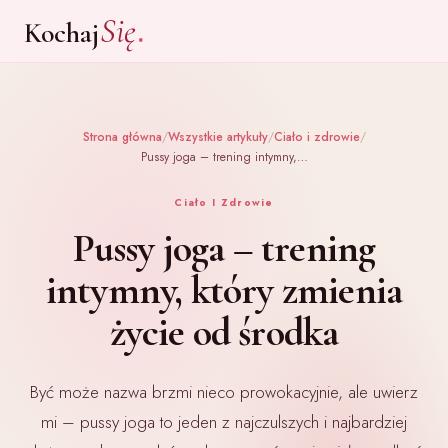
.
Się
Kochaj
Strona główna
/
Wszystkie artykuły
/
Ciało i zdrowie
/
Pussy joga – trening intymny,…
Ciało I Zdrowie
Pussy joga – trening
intymny, który zmienia
życie od środka
Być może nazwa brzmi nieco prowokacyjnie, ale uwierz
mi – pussy joga to jeden z najczulszych i najbardziej