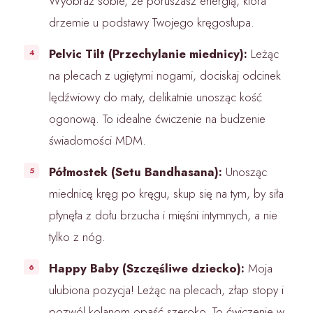
Wyobraź sobie, że poruszasz energią, która
drzemie u podstawy Twojego kręgosłupa.
Pelvic Tilt (Przechylanie miednicy):
Leżąc
na plecach z ugiętymi nogami, dociskaj odcinek
lędźwiowy do maty, delikatnie unosząc kość
ogonową. To idealne ćwiczenie na budzenie
świadomości MDM.
Półmostek (Setu Bandhasana):
Unosząc
miednicę kręg po kręgu, skup się na tym, by siła
płynęła z dołu brzucha i mięśni intymnych, a nie
tylko z nóg.
Happy Baby (Szczęśliwe dziecko):
Moja
ulubiona pozycja! Leżąc na plecach, złap stopy i
pozwól kolanom opaść szeroko. To ćwiczenie w