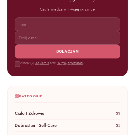
Czuła wiedza w Twojej skrzynce.
DOŁĄCZAM
Akceptuję
Regulamin
oraz
Politykę prywatności
.
KATEGORIE
Ciało I Zdrowie
23
Dobrostan I Self-Care
25