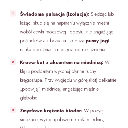
Świadoma pulsacja (Izolacja):
Siedząc lub
leżąc, skup się na napinaniu wyłącznie mięśni
wokół cewki moczowej i odbytu, nie angażując
pośladków ani brzucha. To baza
pussy jogi
–
nauka odróżniania napięcia od rozluźnienia.
Krowa-kot z akcentem na miednicę:
W
klęku podpartym wykonuj płynne ruchy
kręgosłupa. Przy wygięciu w górę (kot) delikatnie
„podwijaj” miednicę, angażując mięśnie
głębokie.
Zmysłowe krążenia bioder:
W pozycji
siedzącej wykonuj obszerne koła miednicą.