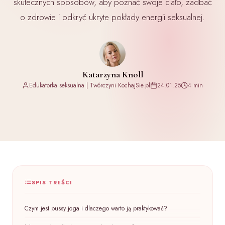
skutecznych sposobów, aby poznać swoje ciało, zadbać
o zdrowie i odkryć ukryte pokłady energii seksualnej.
Katarzyna Knoll
Edukatorka seksualna | Twórczyni KochajSie.pl
24.01.25
4 min
SPIS TREŚCI
Czym jest pussy joga i dlaczego warto ją praktykować?