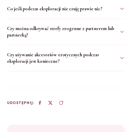
Co jeśli podczas eksploracji nie czuję prawie nic?
Czy można odkrywać strefy erogenne z partnerem lub
partnerką?
Czy używanie akcesoriów erotycznych podczas
eksploracji jest konieczne?
UDOSTĘPNIJ: