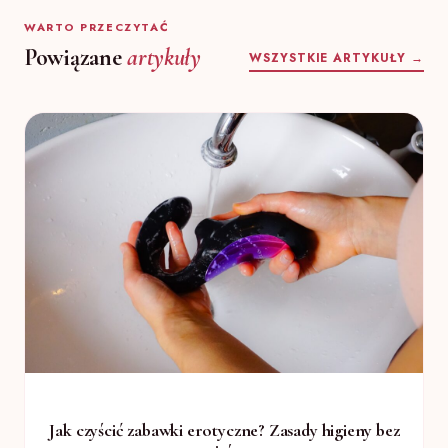
WARTO PRZECZYTAĆ
Powiązane
artykuły
WSZYSTKIE ARTYKUŁY →
Jak czyścić zabawki erotyczne? Zasady higieny bez