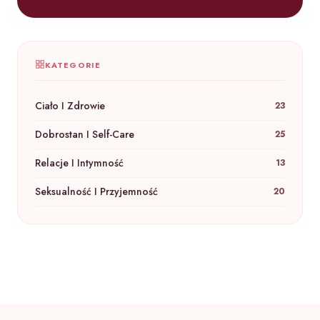
KATEGORIE
Ciało I Zdrowie
23
Dobrostan I Self-Care
25
Relacje I Intymność
13
Seksualność I Przyjemność
20