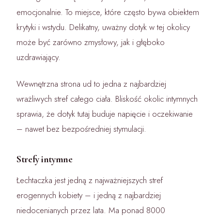
emocjonalnie. To miejsce, które często bywa obiektem
krytyki i wstydu. Delikatny, uważny dotyk w tej okolicy
może być zarówno zmysłowy, jak i głęboko
uzdrawiający.
Wewnętrzna strona ud to jedna z najbardziej
wrażliwych stref całego ciała. Bliskość okolic intymnych
sprawia, że dotyk tutaj buduje napięcie i oczekiwanie
– nawet bez bezpośredniej stymulacji.
Strefy intymne
Łechtaczka jest jedną z najważniejszych stref
erogennych kobiety – i jedną z najbardziej
niedocenianych przez lata. Ma ponad 8000