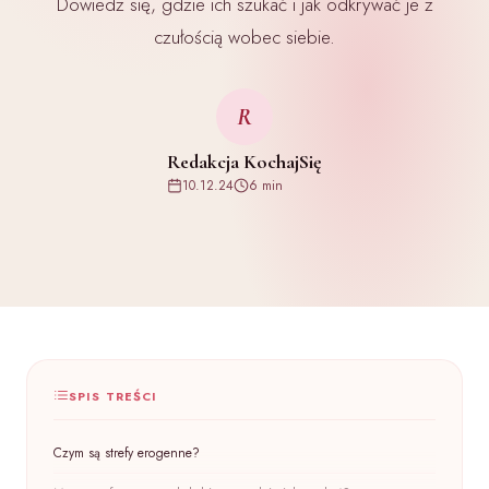
Dowiedz się, gdzie ich szukać i jak odkrywać je z
czułością wobec siebie.
R
Redakcja KochajSię
10.12.24
6 min
SPIS TREŚCI
Czym są strefy erogenne?