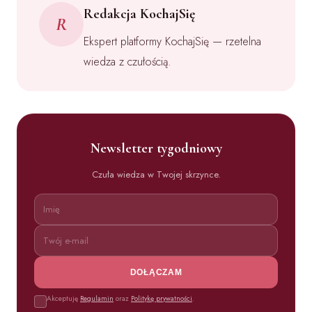
Redakcja KochajSię
R
Ekspert platformy KochajSię — rzetelna
wiedza z czułością.
Newsletter tygodniowy
Czuła wiedza w Twojej skrzynce.
DOŁĄCZAM
Akceptuję
Regulamin
oraz
Politykę prywatności
.