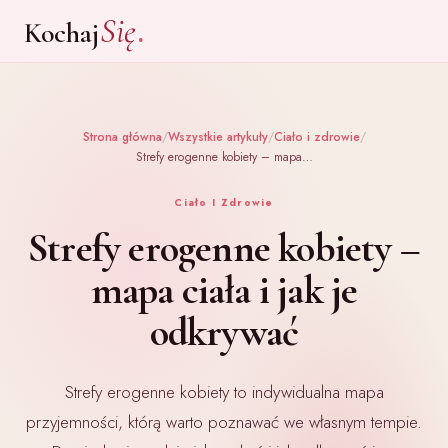
.
Się
Kochaj
Strona główna
/
Wszystkie artykuły
/
Ciało i zdrowie
/
Strefy erogenne kobiety – mapa…
Ciało I Zdrowie
Strefy erogenne kobiety –
mapa ciała i jak je
odkrywać
Strefy erogenne kobiety to indywidualna mapa
przyjemności, którą warto poznawać we własnym tempie.