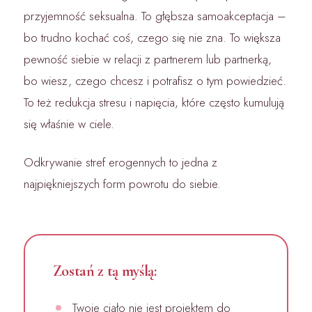
przyjemność seksualna. To głębsza samoakceptacja –
bo trudno kochać coś, czego się nie zna. To większa
pewność siebie w relacji z partnerem lub partnerką,
bo wiesz, czego chcesz i potrafisz o tym powiedzieć.
To też redukcja stresu i napięcia, które często kumulują
się właśnie w ciele.
Odkrywanie stref erogennych to jedna z
najpiękniejszych form powrotu do siebie.
Zostań z tą myślą:
Twoje ciało nie jest projektem do