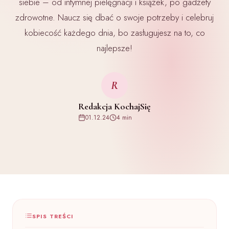
siebie – od intymnej pielęgnacji i książek, po gadżety
zdrowotne. Naucz się dbać o swoje potrzeby i celebruj
kobiecość każdego dnia, bo zasługujesz na to, co
najlepsze!
R
Redakcja KochajSię
01.12.24
4 min
SPIS TREŚCI