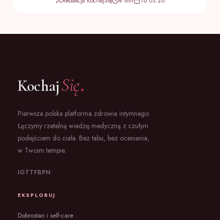
Redakcja KochajSię
4 min
16.03.26
.
Się
Kochaj
Pierwsza polska platforma zdrowia intymnego.
Łączymy rzetelną wiedzę medyczną z czułym
podejściem do ciała. Bez tabu, bez oceniania,
w Twoim tempie.
IG
TT
FB
PN
EKSPLORUJ
Dobrostan i self-care