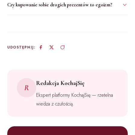
Czy kupowanie sobie drogich prezentów to egoizm?
UDOSTĘPNIJ:
Redakcja KochajSię
R
Ekspert platformy KochajSię — rzetelna
wiedza z czułością.