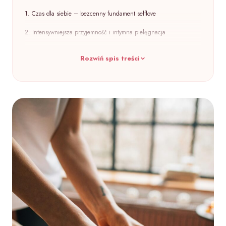
1. Czas dla siebie – bezcenny fundament selflove
2. Intensywniejsza przyjemność i intymna pielęgnacja
3. Literatura, która karmi duszę i odpręża
Rozwiń spis treści
4. Inwestycja w zdrowie intymne – Perifit
5. Prysznic pełen doznań – Womanizer Wave
6. Mata do jogi – Twoja osobista strefa zen
7. Voucher na profesjonalny masaż
8. Domowa aromaterapia
9. Dziennik wdzięczności
10. Oleje funkcjonalne dla zdrowia od wewnątrz