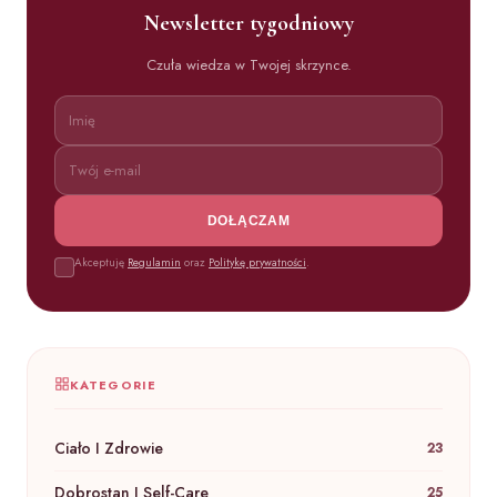
Newsletter tygodniowy
Czuła wiedza w Twojej skrzynce.
DOŁĄCZAM
Akceptuję
Regulamin
oraz
Politykę prywatności
.
KATEGORIE
Ciało I Zdrowie
23
Dobrostan I Self-Care
25